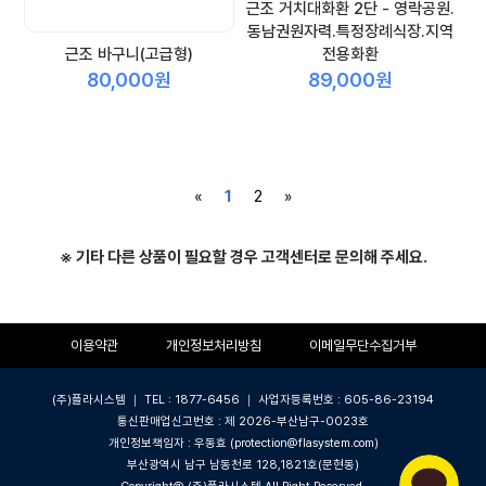
근조 거치대화환 2단 - 영락공원.
동남권원자력.특정장례식장.지역
근조 바구니(고급형)
전용화환
80,000원
89,000원
«
1
2
»
※ 기타 다른 상품이 필요할 경우 고객센터로 문의해 주세요.
이용약관
개인정보처리방침
이메일무단수집거부
(주)플라시스템 ｜ TEL : 1877-6456 ｜ 사업자등록번호 : 605-86-23194
통신판매업신고번호 : 제 2026-부산남구-0023호
개인정보책임자 : 우동효 (protection@flasystem.com)
부산광역시 남구 남동천로 128,1821호(문현동)