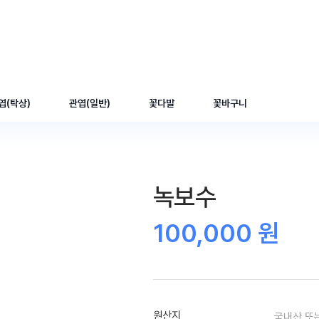
엽(탁상)
관엽(일반)
꽃다발
꽃바구니
녹보수
100,000 원
원산지
국내산 또