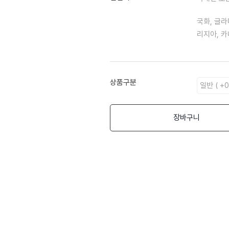
국화, 글라
리지아, 카
상품구분
장바구니