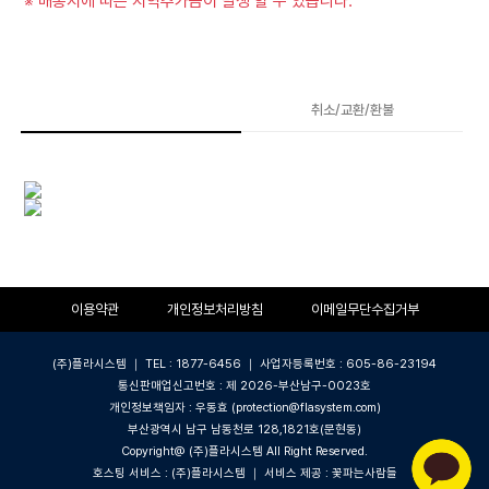
※ 배송지에 따른 지역추가금이 발생 할 수 있습니다.
상품상세
취소/교환/환불
이용약관
개인정보처리방침
이메일무단수집거부
(주)플라시스템 ｜ TEL : 1877-6456 ｜ 사업자등록번호 : 605-86-23194
통신판매업신고번호 : 제 2026-부산남구-0023호
개인정보책임자 : 우동효 (protection@flasystem.com)
부산광역시 남구 남동천로 128,1821호(문현동)
Copyright@ (주)플라시스템 All Right Reserved.
호스팅 서비스 : (주)플라시스템 ｜ 서비스 제공 : 꽃파는사람들